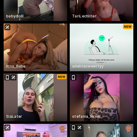
babydolll
TariLechliter
Rina_Babe
adelinasweettyy
SiaLater
stefania_lerner