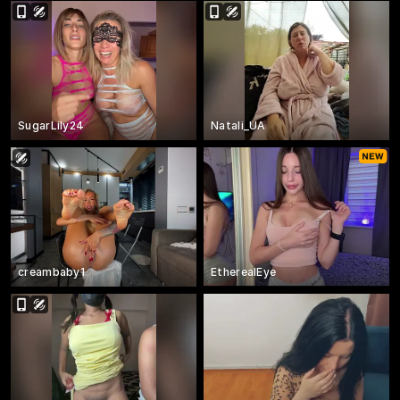
SugarLily24
Natali_UA
creambaby1
EtherealEye