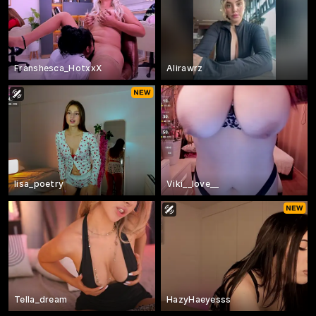
Franshesca_HotxxX
Alirawrz
lisa_poetry
Viki__love__
Tella_dream
HazyHaeyesss