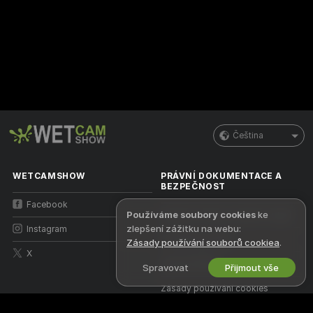
Čeština
WETCAMSHOW
PRÁVNÍ DOKUMENTACE A
BEZPEČNOST
Facebook
Používáme soubory cookies
ke
Zásady ochrany osobních údajů
zlepšení zážitku na webu:
Instagram
Podmínky použití
Zásady používání souborů cookiea
.
X
Zásady DMCA
Spravovat
Přijmout vše
Zásady používání cookies
Nápověda k rodičovské kontrole