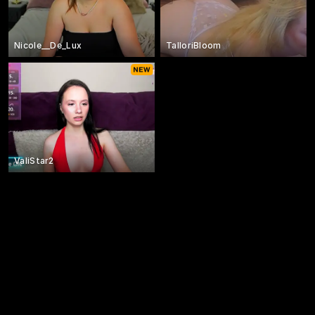
Nicole__De_Lux
TalloriBloom
ValiStar2