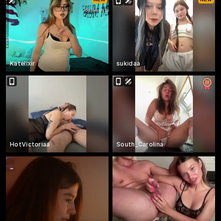
Katelixir
sukidaa
HotVictoriaa
South_Carolina