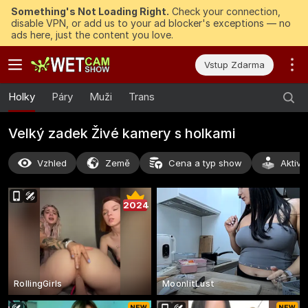
Something's Not Loading Right.
Check your connection,
disable VPN, or add us to your ad blocker's exceptions — no
ads here, just the content you love.
Vstup Zdarma
Holky
Páry
Muži
Trans
Velký zadek Živé kamery s holkami
Vzhled
Země
Cena a typ show
Aktivi
2024
RollingGirls
MoonlitLust