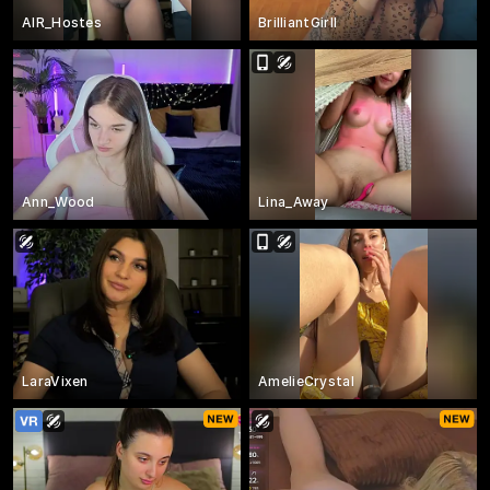
AIR_Hostes
BrilliantGirll
Ann_Wood
Lina_Away
LaraVixen
AmelieCrystal