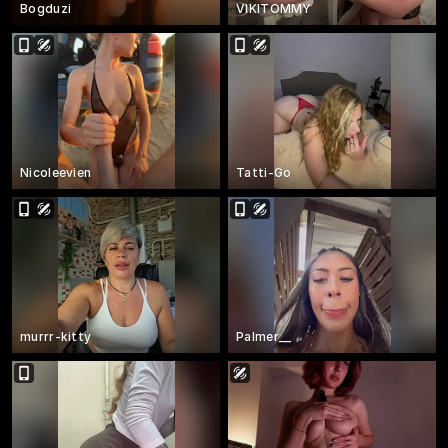
Bogduzi
VIKITOMMY
Nicoleevien
Tatti-Go
murrr-kitty
Palmer__